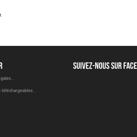
.
r
Suivez-nous sur Fac
gales...
téléchargeables...