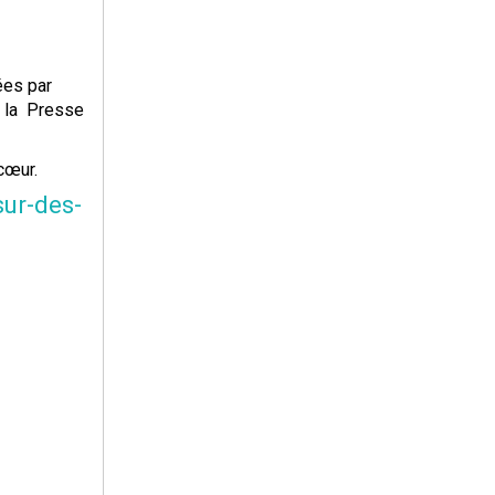
ées par
e la Presse
cœur.
ur-des-