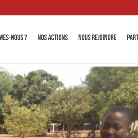
mes-nous ?
Nos actions
Nous rejoindre
Part
égorie : Articles f
Archive Posts Listed On This Page