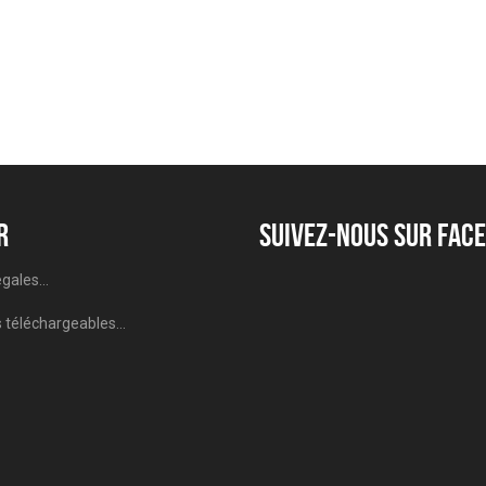
r
Suivez-nous sur Fac
gales...
téléchargeables...